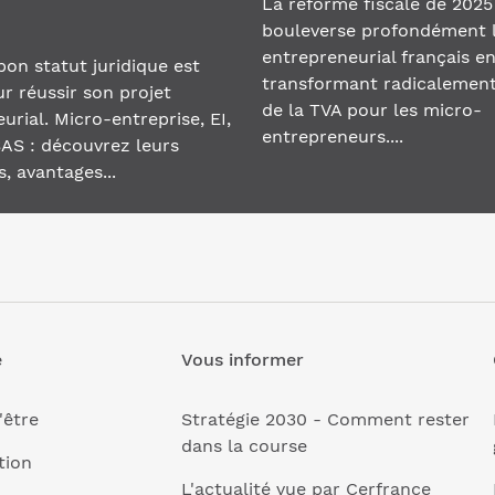
La réforme fiscale de 2025
bouleverse profondément 
entrepreneurial français e
 bon statut juridique est
transformant radicalement
ur réussir son projet
de la TVA pour les micro-
urial. Micro-entreprise, EI,
entrepreneurs....
AS : découvrez leurs
s, avantages...
e
Vous informer
'être
Stratégie 2030 - Comment rester
dans la course
tion
L'actualité vue par Cerfrance