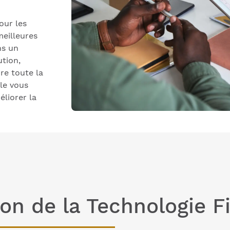
our les
meilleures
ns un
tion,
re toute la
cle vous
éliorer la
ion de la Technologie F