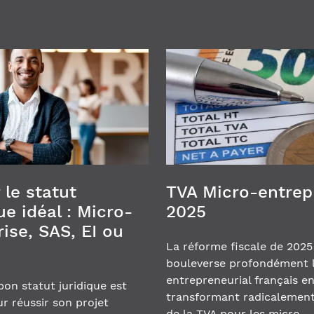
 le statut
TVA Micro-entrep
ue idéal : Micro-
2025
ise, SAS, EI ou
La réforme fiscale de 2025
bouleverse profondément 
entrepreneurial français e
 bon statut juridique est
transformant radicalement
ur réussir son projet
de la TVA pour les micro-